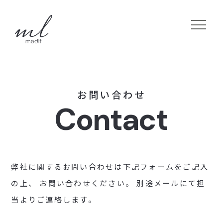
お
問
い
合
わ
せ
C
o
n
t
a
c
t
弊社に関するお問い合わせは下記フォームをご記入
の上、
お問い合わせください。
別途メールにて担
当よりご連絡します。