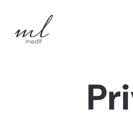
P
r
i