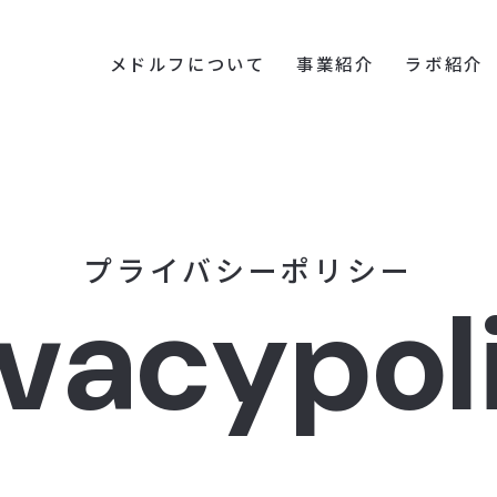
メドルフについて
事業紹介
ラボ紹介
プ
ラ
イ
バ
シ
ー
ポ
リ
シ
ー
v
a
c
y
p
o
l