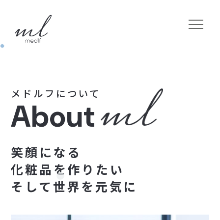
メ
ド
ル
フ
に
つ
い
て
A
b
o
u
t
笑
顔
に
な
る
化
粧
品
を
作
り
た
い
そ
し
て
世
界
を
元
気
に