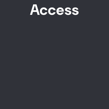
A
c
c
e
s
s